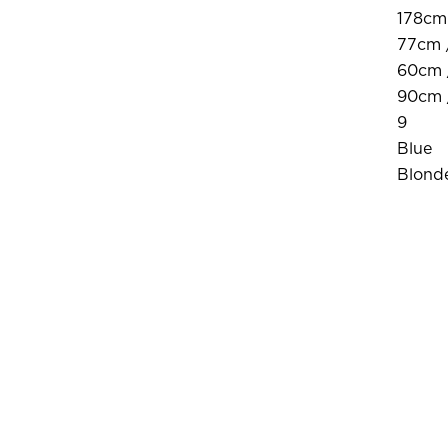
178cm 
77cm 
60cm 
90cm 
9
Blue
Blond